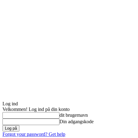
Log ind
Velkommen! Log ind på din konto
dit brugernavn
Din adgangskode
Forgot your password? Get help