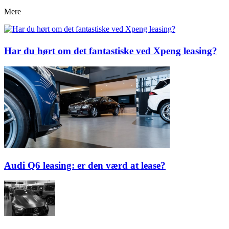
Mere
Har du hørt om det fantastiske ved Xpeng leasing?
Audi Q6 leasing: er den værd at lease?