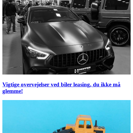
Vigtige overvejelser ved biler leasing, du ikke må
glemme!