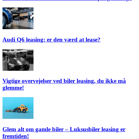
Audi Q6 leasing: er den værd at lease?
Vigtige overvejelser ved biler leasing, du ikke må
glemme!
Glem alt om gamle biler – Luksusbiler leasing er
fremtiden!