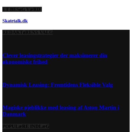
ET BESøG VæRD!
Skatetalk.dk
REDAKTøRENS VALG
Clever leasingstrategier der maksimerer din
økonomiske frihed
Dynamisk Leasing: Fremtidens Fleksible Valg
Magiske øjeblikke med leasing af Aston Martin i
Danmark
POPULæRE INDLæG