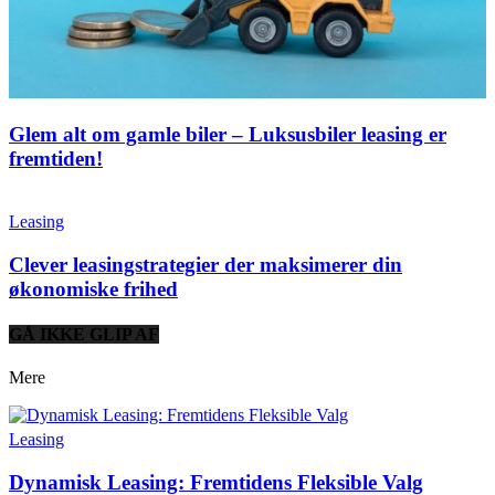
Glem alt om gamle biler – Luksusbiler leasing er
fremtiden!
Leasing
Clever leasingstrategier der maksimerer din
økonomiske frihed
GÅ IKKE GLIP AF
Mere
Leasing
Dynamisk Leasing: Fremtidens Fleksible Valg