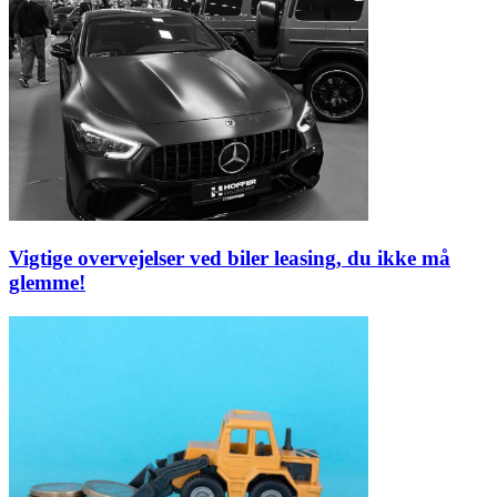
Vigtige overvejelser ved biler leasing, du ikke må
glemme!