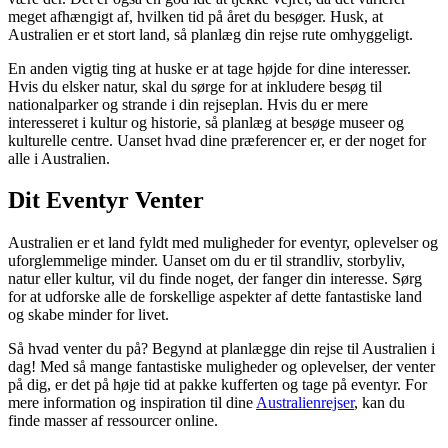
meget afhængigt af, hvilken tid på året du besøger. Husk, at
Australien er et stort land, så planlæg din rejse rute omhyggeligt.
En anden vigtig ting at huske er at tage højde for dine interesser.
Hvis du elsker natur, skal du sørge for at inkludere besøg til
nationalparker og strande i din rejseplan. Hvis du er mere
interesseret i kultur og historie, så planlæg at besøge museer og
kulturelle centre. Uanset hvad dine præferencer er, er der noget for
alle i Australien.
Dit Eventyr Venter
Australien er et land fyldt med muligheder for eventyr, oplevelser og
uforglemmelige minder. Uanset om du er til strandliv, storbyliv,
natur eller kultur, vil du finde noget, der fanger din interesse. Sørg
for at udforske alle de forskellige aspekter af dette fantastiske land
og skabe minder for livet.
Så hvad venter du på? Begynd at planlægge din rejse til Australien i
dag! Med så mange fantastiske muligheder og oplevelser, der venter
på dig, er det på høje tid at pakke kufferten og tage på eventyr. For
mere information og inspiration til dine
Australienrejser
, kan du
finde masser af ressourcer online.