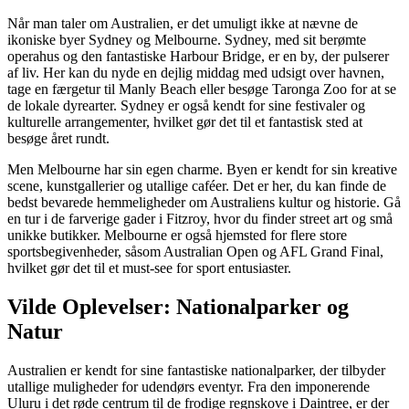
Når man taler om Australien, er det umuligt ikke at nævne de
ikoniske byer Sydney og Melbourne. Sydney, med sit berømte
operahus og den fantastiske Harbour Bridge, er en by, der pulserer
af liv. Her kan du nyde en dejlig middag med udsigt over havnen,
tage en færgetur til Manly Beach eller besøge Taronga Zoo for at se
de lokale dyrearter. Sydney er også kendt for sine festivaler og
kulturelle arrangementer, hvilket gør det til et fantastisk sted at
besøge året rundt.
Men Melbourne har sin egen charme. Byen er kendt for sin kreative
scene, kunstgallerier og utallige caféer. Det er her, du kan finde de
bedst bevarede hemmeligheder om Australiens kultur og historie. Gå
en tur i de farverige gader i Fitzroy, hvor du finder street art og små
unikke butikker. Melbourne er også hjemsted for flere store
sportsbegivenheder, såsom Australian Open og AFL Grand Final,
hvilket gør det til et must-see for sport entusiaster.
Vilde Oplevelser: Nationalparker og
Natur
Australien er kendt for sine fantastiske nationalparker, der tilbyder
utallige muligheder for udendørs eventyr. Fra den imponerende
Uluru i det røde centrum til de frodige regnskove i Daintree, er der