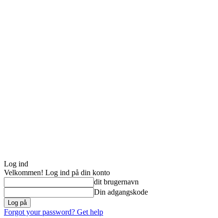
Log ind
Velkommen! Log ind på din konto
dit brugernavn
Din adgangskode
Forgot your password? Get help