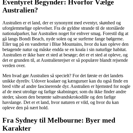
Eventyret Begynder: Hvorfor Vælge
Australien?
Australien er et land, der er synonymt med eventyr, skønhed og
uforglemmelige oplevelser. Fra de gyldne strande til de storslåede
nationalparker, har Australien noget for enhver smag. Forestil dig at
gå langs Bondi Beach, nyde solen og se surferne fange bølgerne.
Eller tag på en vandretur i Blue Mountains, hvor du kan opleve den
betagende natur og måske endda se en koala i sin naturlige habitat.
Australien er ikke bare et sted at besøge; det er et sted at opleve, og
det er grunden til, at Australienrejser er så populære blandt rejsende
verden over.
Men hvad gør Australien så specielt? For det første er det landets
unikke dyreliv. Udover koalaer og kænguruer kan du også finde en
bred vifte af andre fascinerende dyr. Australien er hjemsted for nogle
af de mest utrolige og farlige skabninger, som du ikke finder andre
steder, såsom den berømte saltvandskrokodille og den farlige
havslange. Det er et land, hvor naturen er vild, og hvor du kan
opleve den på nært hold.
Fra Sydney til Melbourne: Byer med
Karakter