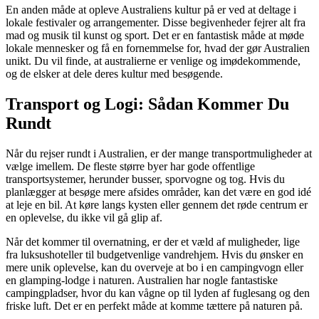
En anden måde at opleve Australiens kultur på er ved at deltage i
lokale festivaler og arrangementer. Disse begivenheder fejrer alt fra
mad og musik til kunst og sport. Det er en fantastisk måde at møde
lokale mennesker og få en fornemmelse for, hvad der gør Australien
unikt. Du vil finde, at australierne er venlige og imødekommende,
og de elsker at dele deres kultur med besøgende.
Transport og Logi: Sådan Kommer Du
Rundt
Når du rejser rundt i Australien, er der mange transportmuligheder at
vælge imellem. De fleste større byer har gode offentlige
transportsystemer, herunder busser, sporvogne og tog. Hvis du
planlægger at besøge mere afsides områder, kan det være en god idé
at leje en bil. At køre langs kysten eller gennem det røde centrum er
en oplevelse, du ikke vil gå glip af.
Når det kommer til overnatning, er der et væld af muligheder, lige
fra luksushoteller til budgetvenlige vandrehjem. Hvis du ønsker en
mere unik oplevelse, kan du overveje at bo i en campingvogn eller
en glamping-lodge i naturen. Australien har nogle fantastiske
campingpladser, hvor du kan vågne op til lyden af fuglesang og den
friske luft. Det er en perfekt måde at komme tættere på naturen på.