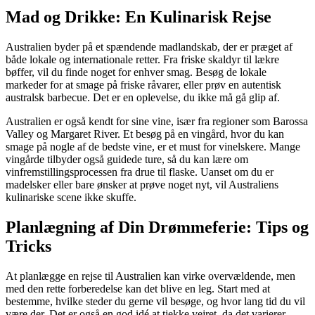
Mad og Drikke: En Kulinarisk Rejse
Australien byder på et spændende madlandskab, der er præget af
både lokale og internationale retter. Fra friske skaldyr til lækre
bøffer, vil du finde noget for enhver smag. Besøg de lokale
markeder for at smage på friske råvarer, eller prøv en autentisk
australsk barbecue. Det er en oplevelse, du ikke må gå glip af.
Australien er også kendt for sine vine, især fra regioner som Barossa
Valley og Margaret River. Et besøg på en vingård, hvor du kan
smage på nogle af de bedste vine, er et must for vinelskere. Mange
vingårde tilbyder også guidede ture, så du kan lære om
vinfremstillingsprocessen fra drue til flaske. Uanset om du er
madelsker eller bare ønsker at prøve noget nyt, vil Australiens
kulinariske scene ikke skuffe.
Planlægning af Din Drømmeferie: Tips og
Tricks
At planlægge en rejse til Australien kan virke overvældende, men
med den rette forberedelse kan det blive en leg. Start med at
bestemme, hvilke steder du gerne vil besøge, og hvor lang tid du vil
være der. Det er også en god idé at tjekke vejret, da det varierer