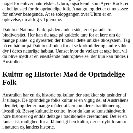
noget for enhver naturelsker. Uluru, også kendt som Ayers Rock, er
et helligt sted for de oprindelige folk, Anangu, og det er et must-see
for enhver besøgende. At se solopgangen over Uluru er en
oplevelse, du aldrig vil glemme.
Daintree National Park, på den anden side, er et paradis for
biodiversitet. Her kan du tage på guidede ture for at lære om de
mange plante- og dyrearter, der findes i dette unikke økosystem. Tag
på en bådtur på Daintree-floden for at se krokodiller og andre vilde
dyr i deres naturlige habitat. Uanset hvor du vælger at tage hen, vil
du blive mødt af en enestående naturoplevelse, der kun kan findes i
Australien.
Kultur og Historie: Mød de Oprindelige
Folk
Australien har en rig historie og kultur, der strækker sig tusinder af
år tilbage. De oprindelige folks kultur er en vigtig del af Australiens
identitet, og der er mange måder at lære om deres traditioner og
livsstil på. Besøg kulturelle centre, hvor du kan se kunsthåndværk,
høre historier og endda deltage i traditionelle ceremonier. Det er en
fantastisk mulighed for at få indsigt i en kultur, der er dybt forankret
i naturen og landets historie.